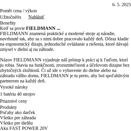
6. 5. 2025
Poměr cena / výkon
Nahlásiť
Užitočné
0x
Benefity
Keď sa povie
FIELDMANN ...
FIELDMANN znamená praktické a moderné stroje aj náradie,
navrhnuté tak, aby sa s nimi dobre pracovalo každý deň. Dôraz kladie
na ergonomický dizajn, jednoduché ovládanie a riešenia, ktoré dávajú
zmysel v dielni aj na záhrade.
Názov FIELDMANN vyjadruje náš prístup k práci aj k ľuďom, ktorí
ju robia. Stavia na funkčnosti, zrozumiteľnosti a účelovom dizajne bez
zbytočných zložitostí. Či už ide o vybavenie do dielne alebo na
záhradu vášho domu, FIELDMANN je tu preto, aby bol spoľahlivým
partnerom na každý deň.
Vysoké nároky
1 batéria 40 strojov
Priaznivé ceny
Produkty
Poťahy ako darček
Všetko pre záhradu
Všetko pre dielňu
Aku FAST POWER 20V