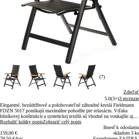
(7)
Zdieľať
5.0
(3×)
3 recenzie
Elegantné, bezúdržbové a polohovateľné záhradné kreslá Fieldmann
FDZN 5017 ponúkajú maximálne pohodlie pre relaxáciu. Vďaka
hliníkovej konštrukcii a syntetickej textílii sú vhodné na vonkajšie aj
vnútorné použitie. Nastaviteľná opierka umožňuje výber zo 7 polôh.
Rozbaliť krátky popis
Zobraziť celý popis
Ihneď k odoslaniu
159,00 €
skladom 3 ks
79,50 €/kus
Expedujeme ZAJTRA.