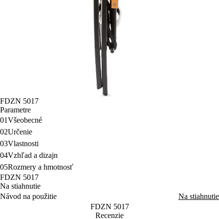
FDZN 5017
Parametre
01
Všeobecné
02
Určenie
03
Vlastnosti
04
Vzhľad a dizajn
05
Rozmery a hmotnosť
FDZN 5017
Na stiahnutie
Návod na použitie
Na stiahnutie
FDZN 5017
Recenzie