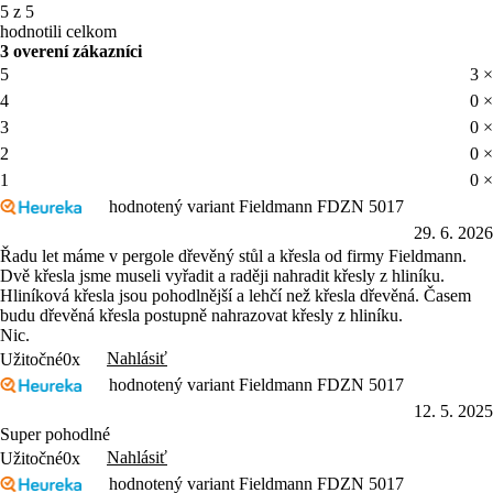
5 z 5
hodnotili celkom
3 overení zákazníci
5
3 ×
4
0 ×
3
0 ×
2
0 ×
1
0 ×
hodnotený variant Fieldmann FDZN 5017
29. 6. 2026
Řadu let máme v pergole dřevěný stůl a křesla od firmy Fieldmann.
Dvě křesla jsme museli vyřadit a raději nahradit křesly z hliníku.
Hliníková křesla jsou pohodlnější a lehčí než křesla dřevěná. Časem
budu dřevěná křesla postupně nahrazovat křesly z hliníku.
Nic.
Nahlásiť
Užitočné
0x
hodnotený variant Fieldmann FDZN 5017
12. 5. 2025
Super pohodlné
Nahlásiť
Užitočné
0x
hodnotený variant Fieldmann FDZN 5017