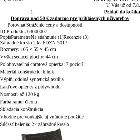
U Vás už od 7.8.
Pridať do košíka
Doprava nad 50 € zadarmo pre prihlásených užívateľov
Porovnať
Stráženie ceny a dostupnosti
ID Produktu: 63000007
Popis
Parametre
Na stiahnutie (1)
Recenzie (3)
Záhradné kreslo 2 ks FDZN 5017
Rozmery: 105 × 55 × 45 cm
Výška sedacej plochy: 44 cm
Polohovateľná chrbtová opierka: 7 pozícií
Materiál konštrukcie: hliník
Výplň: odolná syntetická textília
Lakťové opierky z polywoodu
Nosnosť: až 120 kg
Farba rámu: čierna
Skladacia konštrukcia
Vhodné pre vonkajšie aj vnútorné použitie
Súčasť balenia: 2× záhradné kreslo