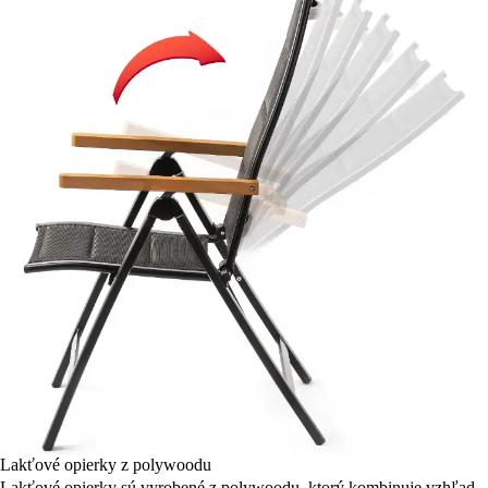
Lakťové opierky z polywoodu
Lakťové opierky sú vyrobené z polywoodu, ktorý kombinuje vzhľad