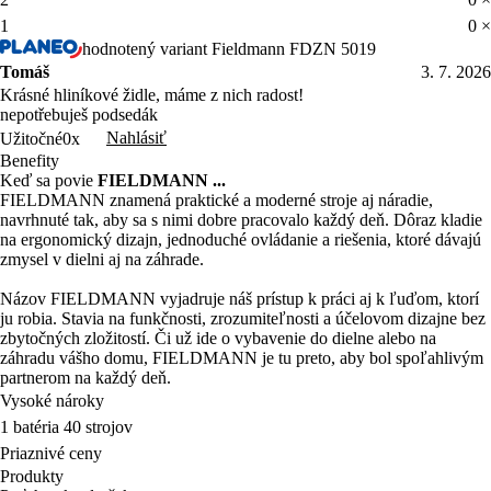
1
0 ×
hodnotený variant Fieldmann FDZN 5019
Tomáš
3. 7. 2026
Krásné hliníkové židle, máme z nich radost!
nepotřebuješ podsedák
Nahlásiť
Užitočné
0x
Benefity
Keď sa povie
FIELDMANN ...
FIELDMANN znamená praktické a moderné stroje aj náradie,
navrhnuté tak, aby sa s nimi dobre pracovalo každý deň. Dôraz kladie
na ergonomický dizajn, jednoduché ovládanie a riešenia, ktoré dávajú
zmysel v dielni aj na záhrade.
Názov FIELDMANN vyjadruje náš prístup k práci aj k ľuďom, ktorí
ju robia. Stavia na funkčnosti, zrozumiteľnosti a účelovom dizajne bez
zbytočných zložitostí. Či už ide o vybavenie do dielne alebo na
záhradu vášho domu, FIELDMANN je tu preto, aby bol spoľahlivým
partnerom na každý deň.
Vysoké nároky
1 batéria 40 strojov
Priaznivé ceny
Produkty