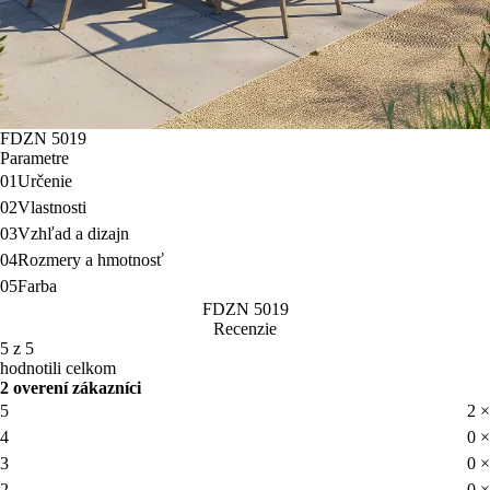
FDZN 5019
Parametre
01
Určenie
02
Vlastnosti
03
Vzhľad a dizajn
04
Rozmery a hmotnosť
05
Farba
FDZN 5019
Recenzie
5 z 5
hodnotili celkom
2 overení zákazníci
5
2 ×
4
0 ×
3
0 ×
2
0 ×