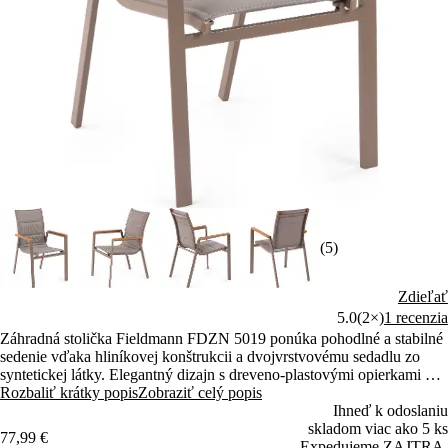
(5)
Zdieľať
5.0
(2×)
1 recenzia
Záhradná stolička Fieldmann FDZN 5019 ponúka pohodlné a stabilné
sedenie vďaka hliníkovej konštrukcii a dvojvrstvovému sedadlu zo
syntetickej látky. Elegantný dizajn s dreveno-plastovými opierkami na
ruky dokonale doplní záhradný stôl FDZN 5059.
Rozbaliť krátky popis
Zobraziť celý popis
Ihneď k odoslaniu
skladom viac ako 5 ks
77,99 €
Expedujeme ZAJTRA.