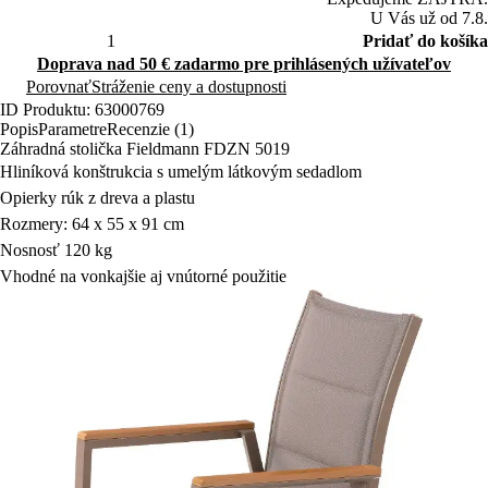
U Vás už od 7.8.
Pridať do košíka
Doprava nad 50 € zadarmo pre prihlásených užívateľov
Porovnať
Stráženie ceny a dostupnosti
ID Produktu: 63000769
Popis
Parametre
Recenzie (1)
Záhradná stolička Fieldmann FDZN 5019
Hliníková konštrukcia s umelým látkovým sedadlom
Opierky rúk z dreva a plastu
Rozmery: 64 x 55 x 91 cm
Nosnosť 120 kg
Vhodné na vonkajšie aj vnútorné použitie