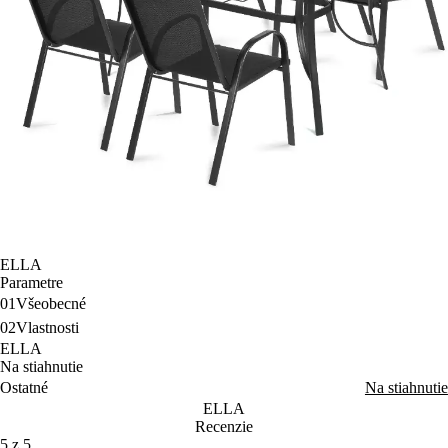
ELLA
Parametre
01
Všeobecné
02
Vlastnosti
ELLA
Na stiahnutie
Ostatné
Na stiahnutie
ELLA
Recenzie
5 z 5