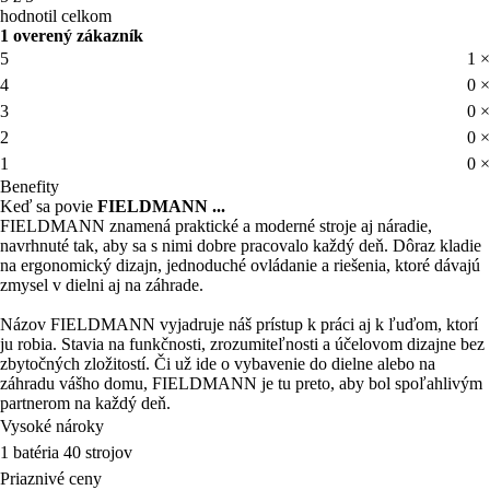
hodnotil celkom
1 overený zákazník
5
1 ×
4
0 ×
3
0 ×
2
0 ×
1
0 ×
Benefity
Keď sa povie
FIELDMANN ...
FIELDMANN znamená praktické a moderné stroje aj náradie,
navrhnuté tak, aby sa s nimi dobre pracovalo každý deň. Dôraz kladie
na ergonomický dizajn, jednoduché ovládanie a riešenia, ktoré dávajú
zmysel v dielni aj na záhrade.
Názov FIELDMANN vyjadruje náš prístup k práci aj k ľuďom, ktorí
ju robia. Stavia na funkčnosti, zrozumiteľnosti a účelovom dizajne bez
zbytočných zložitostí. Či už ide o vybavenie do dielne alebo na
záhradu vášho domu, FIELDMANN je tu preto, aby bol spoľahlivým
partnerom na každý deň.
Vysoké nároky
1 batéria 40 strojov
Priaznivé ceny