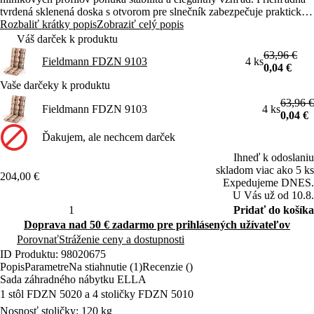
tvrdená sklenená doska s otvorom pre slnečník zabezpečuje praktické
použitie. Ideálna voľba pre vonkajšie aj vnútorné priestory.
Rozbaliť krátky popis
Zobraziť celý popis
Váš darček k produktu
63,96 €
Fieldmann FDZN 9103
4 ks
0,04 €
Vaše darčeky k produktu
63,96 €
Fieldmann FDZN 9103
4 ks
0,04 €
Ďakujem, ale nechcem darček
Ihneď k odoslaniu
skladom viac ako 5 ks
204,00 €
Expedujeme DNES.
U Vás už od 10.8.
Pridať do košíka
Doprava nad 50 € zadarmo pre prihlásených užívateľov
Porovnať
Stráženie ceny a dostupnosti
ID Produktu: 98020675
Popis
Parametre
Na stiahnutie (1)
Recenzie ()
Sada záhradného nábytku ELLA
1 stôl FDZN 5020 a 4 stoličky FDZN 5010
Nosnosť stoličky: 120 kg