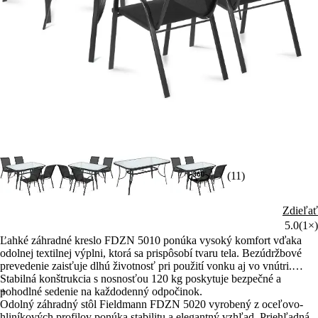
(11)
Zdieľať
5.0
(1×)
Ľahké záhradné kreslo FDZN 5010 ponúka vysoký komfort vďaka
odolnej textilnej výplni, ktorá sa prispôsobí tvaru tela. Bezúdržbové
prevedenie zaisťuje dlhú životnosť pri použití vonku aj vo vnútri.
Stabilná konštrukcia s nosnosťou 120 kg poskytuje bezpečné a
pohodlné sedenie na každodenný odpočinok.
+
Odolný záhradný stôl Fieldmann FDZN 5020 vyrobený z oceľovo-
hliníkových profilov ponúka stabilitu a elegantný vzhľad. Priehľadná